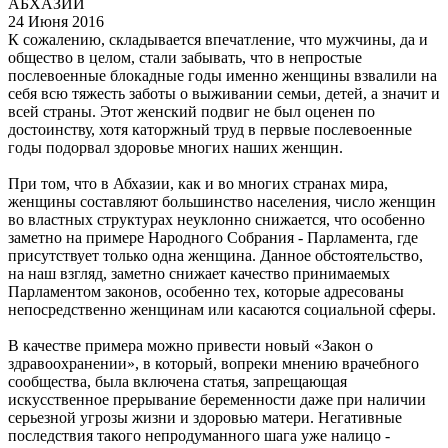
24 Июня 2016
К сожалению, складывается впечатление, что мужчины, да и
общество в целом, стали забывать, что в непростые
послевоенные блокадные годы именно женщины взвалили на
себя всю тяжесть заботы о выживании семьи, детей, а значит и
всей страны. Этот женский подвиг не был оценен по
достоинству, хотя каторжный труд в первые послевоенные
годы подорвал здоровье многих наших женщин.
При том, что в Абхазии, как и во многих странах мира,
женщины составляют большинство населения, число женщин
во властных структурах неуклонно снижается, что особенно
заметно на примере Народного Собрания - Парламента, где
присутствует только одна женщина. Данное обстоятельство,
на наш взгляд, заметно снижает качество принимаемых
Парламентом законов, особенно тех, которые адресованы
непосредственно женщинам или касаются социальной сферы.
В качестве примера можно привести новый «Закон о
здравоохранении», в который, вопреки мнению врачебного
сообщества, была включена статья, запрещающая
искусственное прерывание беременности даже при наличии
серьезной угрозы жизни и здоровью матери. Негативные
последствия такого непродуманного шага уже налицо -