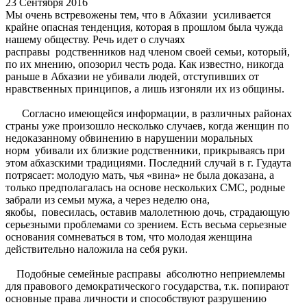
23 Сентября 2016
Мы очень встревожены тем, что в Абхазии усиливается
крайне опасная тенденция, которая в прошлом была чужда
нашему обществу. Речь идет о случаях
расправы родственников над членом своей семьи, который,
по их мнению, опозорил честь рода. Как известно, никогда
раньше в Абхазии не убивали людей, отступивших от
нравственных принципов, а лишь изгоняли их из общины.
Согласно имеющейся информации, в различных районах
страны уже произошло несколько случаев, когда женщин по
недоказанному обвинению в нарушении моральных
норм убивали их близкие родственники, прикрываясь при
этом абхазскими традициями. Последний случай в г. Гудаута
потрясает: молодую мать, чья «вина» не была доказана, а
только предполагалась на основе нескольких СМС, родные
забрали из семьи мужа, а через неделю она,
якобы, повесилась, оставив малолетнюю дочь, страдающую
серьезными проблемами со зрением. Есть весьма серьезные
основания сомневаться в том, что молодая женщина
действительно наложила на себя руки.
Подобные семейные расправы абсолютно неприемлемы
для правового демократического государства, т.к. попирают
основные права личности и способствуют разрушению