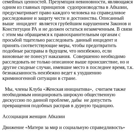
семейных ценностей. Презумпция невиновности, являющаяся
одним из главных принципов судопроизводства в Абхазии,
предусматривает право каждого человека на справедливое
расследование и защиту чести и достоинства. Описанный
выше инцидент является грубейшим нарушением Законов и
Конституции РА и не должен остаться незамеченным. В связи
с этим мы обращаемся к правоохранительным органам с
просьбой тщательно расследовать данный инцидент и
принять соответствующие меры, чтобы предотвратить
подобные расправы в будущем, что неизбежно, если
виновные не понесут наказания. Совершенно необходимо
расследовать не только описанное выше происшествие, но и
другие сходные случаи, имевшие место в последнее время, т.к.
безнаказанность неизбежно ведет к ухудшению
криминогенной ситуации в стране.
Мы, члены Клуба «Женская инициатива», считаем также
необходимым инициировать широкую общественную
дискуссию по данной проблеме, дабы не допустить
превращения подобных расправ в дурную традицию.
Ассоциация женщин Абхазии
Движение «Матери за мир и социальную справедливость»