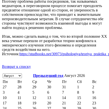
Поэтому проблема работы посредников, так называемых
медиаторов, в переговорном процессе помогает преодолеть
предвзятое отношение одной из сторон, ее уверенность в
собственном превосходстве, что приводит к значительным
непроизводительным затратам. В случае сотрудничества обе
стороны чувствуют возможность взаимной выгоды и могут
найти подход к решению проблемы.
Итак, можно сделать вывод о том, что во второй половине XX
века ученые перешли от разработки теории конфликта к
эмпирического изучения этого феномена и определения
средств воздействия на него.
Источник:
https://studbooks.net/30973/psihologiya/teoriya_praktika
Возврат к списку
Предыдущий год
Август 2026
Пн
Вт
Ср
Чт
Пт
Сб
Вс
27
28
29
30
31
1
2
3
4
5
6
7
8
9
10
11
12
13
14
15
16
17
18
19
20
21
22
23
24
25
26
27
28
29
30