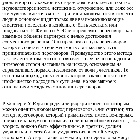
удовлетворит: у каждой из сторон обычно остается чувство
неудовлетворенности, истощение, отчуждение, или даже все
эти чувства вместе взятые. Причины заключаются в том, что
люди в основном видят только две взаимоисключающие
стратегии поведения в конфликте: быть жестким или
поддаваться. Р. Фишер и У. Юри определяют переговоры как
взаимное общение партнеров с целью достижения
совместного решения. Они предлагают путь переговоров,
который сочетает в себе жесткость с мягкостью, путь
принципиальных переговоров. Преимущество этого метода
заключается в том, что он позволяет в случае несовпадения
интересов сторон настаивать на исходе, основанном на
справедливых нормах, независимо от воли участников. То
есть такой подход, по мнению авторов, заключается в том,
чтобы жестко подходить к сути дела, но как мягкое к
отношениям между участниками переговоров.
Р. Фишер и У. Юри определили ряд критериев, по которым
можно оценить любой метод переговоров. Они считают, что
метод переговоров, который применяется, имеет, во-первых,
привести к разумной согласия, если она вообще возможна, во-
вторых, должно быть эффективным, в-третьих, должен
улучшить или хотя бы не ухудшить отношений между
сторонами. Авторы также отмечают, что переговоры могут