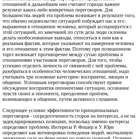
отношений в дальнейшем они считают гораздо важнее
результат каких-либо конкретных переговоров. Для
большинства людей эта проблема возникает в результате того,
что обычно недовольство ситуацией побуждает нас к его
выражения в отношении человека, который ассоциируется с
этой ситуацией, из замечаний по сути дела люди склонны
делать необоснованные выводы, относиться к ним как к
реальным фактам, которые указывают на намерения человека
и его отношение к этим фактам. Поэтому при позиционном
торге возникает противоречие между сутью проблемы и
отношениями участников переговоров. Для того, чтобы
успешно отделить личность от связанной с ней проблемы,
разобраться в особенностях человеческих отношений, надо
учитывать три основные категории: восприятие, эмоции и
общение. Успешным переговорам способствуют прямое
обсуждение восприятия оппонентами ситуации, осознание
чувств своих и оппонента, преодоление проблем,
возникающих в общении, путем активного слушания.
Следующее условие эффективности принципиальных
переговоров - сосредоточенность сторон на интересах, а не на
задекларированных позициях, поскольку именно интересы
определяют проблему. Интересы Р. Фишер и У. Юри
определяют как мотивировки поведения людей, молчаливую
движущую силу на фоне шума по поводу позиций. Отличие