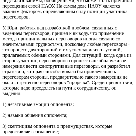
недстализованимы, обобщенными, что может стать причиной
переоценки своей НАОУ. На самом деле НАОУ является
важным фактором, определяющим силу позиции участника
переговоров.
У. Юри, работая над разработкой проблем, связанных с
ведением переговоров, пришел к выводу, что применение
метода принципиальных переговоров иногда связано со
значительными трудностями, поскольку любые переговоры -
это процесс двусторонний и их успех зависит от усилий,
прилагаемых обеими сторонами. Для ситуаций, когда одна из
сторон-участниц переговорного процесса -не обнаруживает
намерения вести конструктивные переговоры, он разработал
стратегию, которая способствовала бы привлечению к
переговорам стороны, предварительно такого намерения не
было - стратегию переговоров "прорыва". Среди препятствий,
которые надо преодолеть на пути к сотрудничеству, он
выделил:
1) негативные эмоции оппонента;
2) навыки общения оппонента;
3) скептицизм оппонента о преимуществах, которые
предоставляет соглашение;