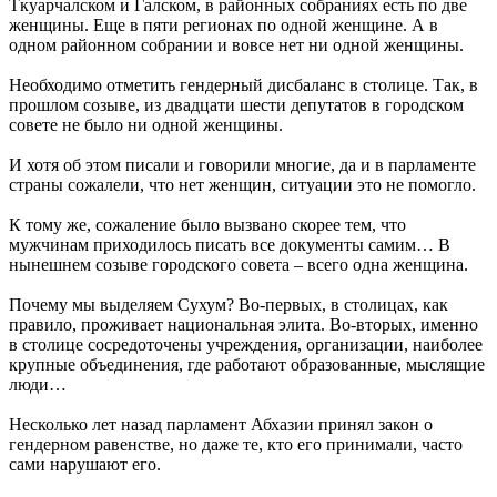
Ткуарчалском и Галском, в районных собраниях есть по две
женщины. Еще в пяти регионах по одной женщине. А в
одном районном собрании и вовсе нет ни одной женщины.
Необходимо отметить гендерный дисбаланс в столице. Так, в
прошлом созыве, из двадцати шести депутатов в городском
совете не было ни одной женщины.
И хотя об этом писали и говорили многие, да и в парламенте
страны сожалели, что нет женщин, ситуации это не помогло.
К тому же, сожаление было вызвано скорее тем, что
мужчинам приходилось писать все документы самим… В
нынешнем созыве городского совета – всего одна женщина.
Почему мы выделяем Сухум? Во-первых, в столицах, как
правило, проживает национальная элита. Во-вторых, именно
в столице сосредоточены учреждения, организации, наиболее
крупные объединения, где работают образованные, мыслящие
люди…
Несколько лет назад парламент Абхазии принял закон о
гендерном равенстве, но даже те, кто его принимали, часто
сами нарушают его.