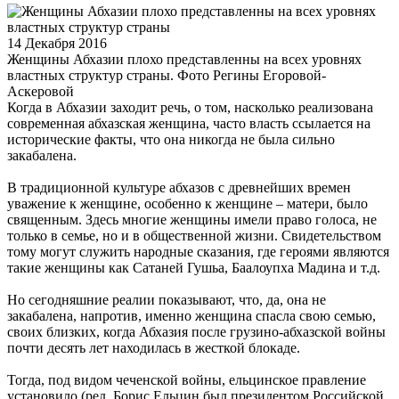
14 Декабря 2016
Женщины Абхазии плохо представленны на всех уровнях
властных структур страны. Фото Регины Егоровой-
Аскеровой
Когда в Абхазии заходит речь, о том, насколько реализована
современная абхазская женщина, часто власть ссылается на
исторические факты, что она никогда не была сильно
закабалена.
В традиционной культуре абхазов с древнейших времен
уважение к женщине, особенно к женщине – матери, было
священным. Здесь многие женщины имели право голоса, не
только в семье, но и в общественной жизни. Свидетельством
тому могут служить народные сказания, где героями являются
такие женщины как Сатаней Гушьа, Баалоупха Мадина и т.д.
Но сегодняшние реалии показывают, что, да, она не
закабалена, напротив, именно женщина спасла свою семью,
своих близких, когда Абхазия после грузино-абхазской войны
почти десять лет находилась в жесткой блокаде.
Тогда, под видом чеченской войны, ельцинское правление
установило (ред. Борис Ельцин был президентом Российской