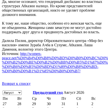
Да, многие осознают, что гендерный дисбаланс во властных
структурах Абхазии налицо. Но кроме представителей
общественных организаций, никто не уделяет проблеме
должного внимания.
К тому же, наше общество, особенно его женская часть, еще
не объединена. Женщины сами зачастую не могут достойно
поддержать друг друга и продвинуть достойных во власть.
Далила Пилия, директор Образовательного центра «Мир без
насилия» имени Зураба Ачба в Сухуме, Абхазия. Лаша
Дамения, волонтер этого Центра.
Источник:
http://women-
peace.net/%D0%B4%D0%B8%D0%BD%D0%B0%D0%BC%D0
%D0%B2%D0%BE%D0%B2%D0%BB%D0%B5%D1%87%D0%
%D0%B6%D0%B5%D0%BD%D1%89%D0%B8%D0%BD-
%D0%B0%D0%B1%D1%85%D0%B0%D0%B7/
Возврат к списку
Предыдущий год
Август 2026
Пн
Вт
Ср
Чт
Пт
Сб
Вс
27
28
29
30
31
1
2