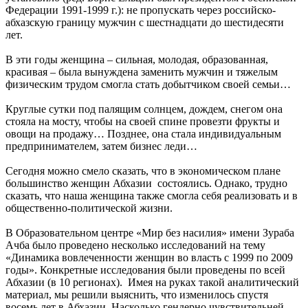
Федерации 1991-1999 г.): не пропускать через российско-
абхазскую границу мужчин с шестнадцати до шестидесяти
лет.
В эти годы женщина – сильная, молодая, образованная,
красивая – была вынуждена заменить мужчин и тяжелым
физическим трудом смогла стать добытчиком своей семьи…
Круглые сутки под палящим солнцем, дождем, снегом она
стояла на мосту, чтобы на своей спине провезти фрукты и
овощи на продажу… Позднее, она стала индивидуальным
предпринимателем, затем бизнес леди…
Сегодня можно смело сказать, что в экономическом плане
большинство женщин Абхазии состоялись. Однако, трудно
сказать, что наша женщина также смогла себя реализовать и в
общественно-политической жизни.
В Образовательном центре «Мир без насилия» имени Зураба
Ачба было проведено несколько исследований на тему
«Динамика вовлеченности женщин во власть с 1999 по 2009
годы». Конкретные исследования были проведены по всей
Абхазии (в 10 регионах). Имея на руках такой аналитический
материал, мы решили выяснить, что изменилось спустя
восемь лет в Абхазии. Насколько гендерно чувствительней